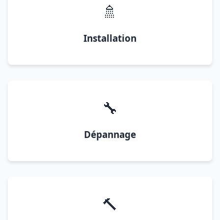
🚿
Installation
🔧
Dépannage
🔨