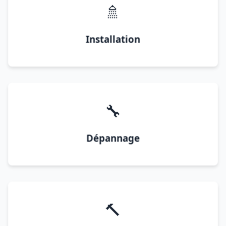
🚿
Installation
🔧
Dépannage
🔨