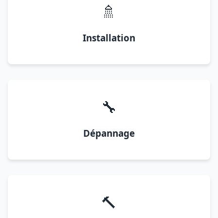
🚿
Installation
🔧
Dépannage
🔨