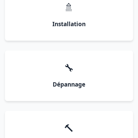
🚿
Installation
🔧
Dépannage
🔨