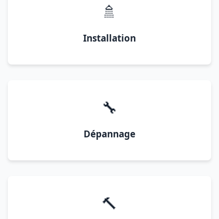
🚿
Installation
🔧
Dépannage
🔨