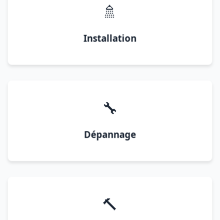
🚿
Installation
🔧
Dépannage
🔨