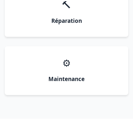
🔨
Réparation
⚙️
Maintenance