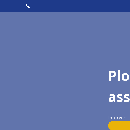
📞
Pl
as
Interventi