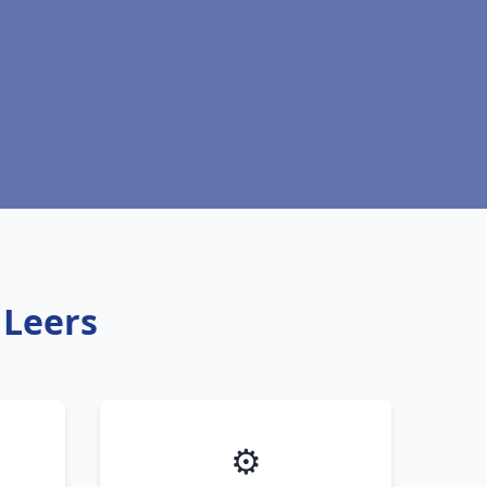
 Leers
⚙️