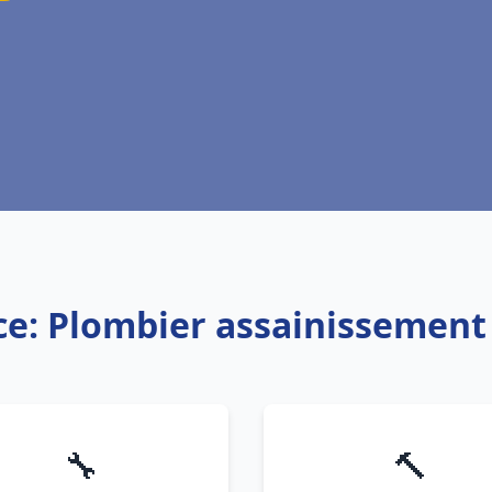
ce: Plombier assainissement
🔧
🔨