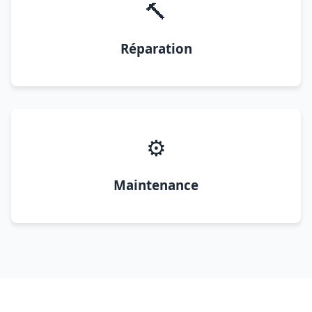
🔨
Réparation
⚙️
Maintenance