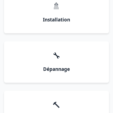
🚿
Installation
🔧
Dépannage
🔨