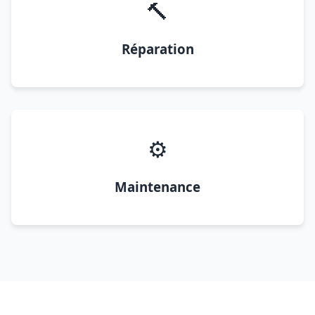
🔨
Réparation
⚙️
Maintenance