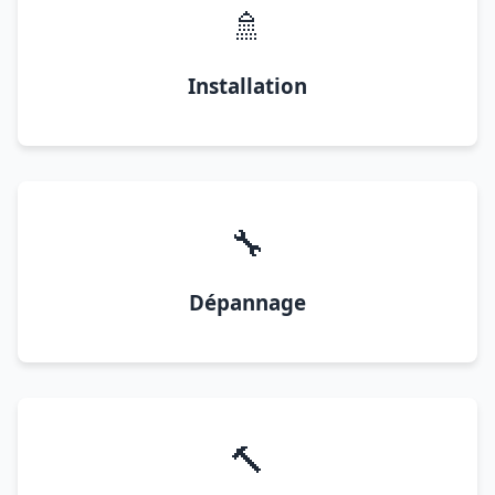
🚿
Installation
🔧
Dépannage
🔨