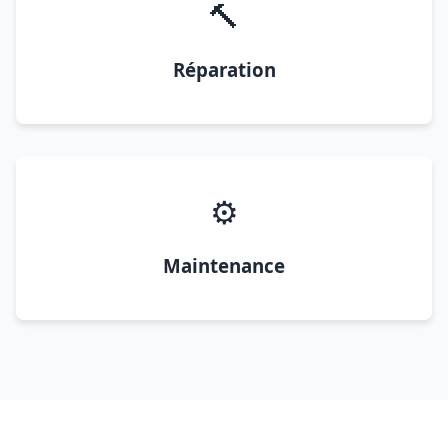
🔨
Réparation
⚙️
Maintenance