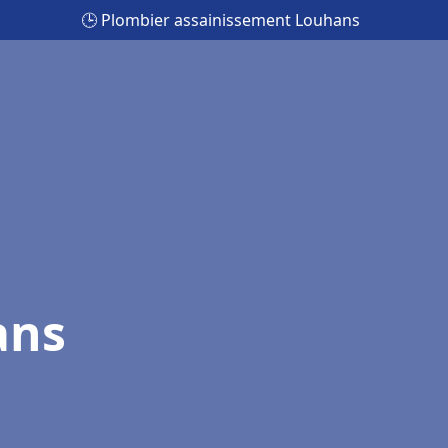
🕒 Plombier assainissement Louhans
ans