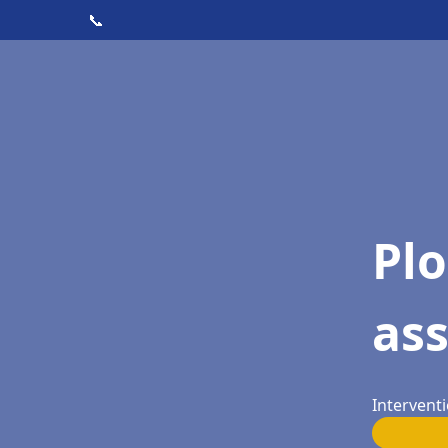
📞
Pl
as
Intervent