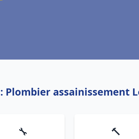
e: Plombier assainissement 
🔧
🔨