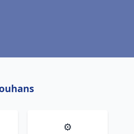
Louhans
⚙️