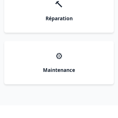
🔨
Réparation
⚙️
Maintenance