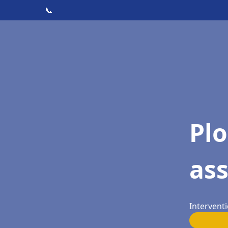
📞
Pl
as
Interventi