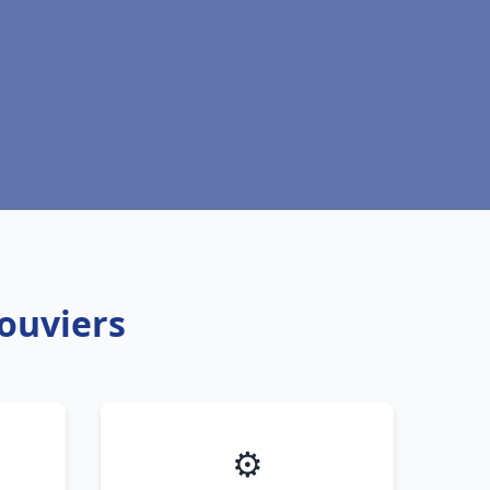
ouviers
⚙️