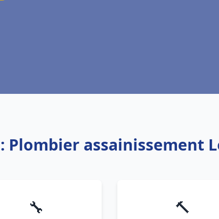
e: Plombier assainissement L
🔧
🔨