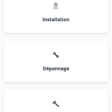
🚿
Installation
🔧
Dépannage
🔨