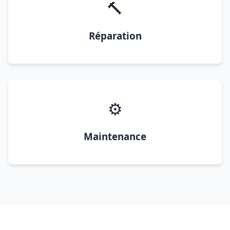
🔨
Réparation
⚙️
Maintenance