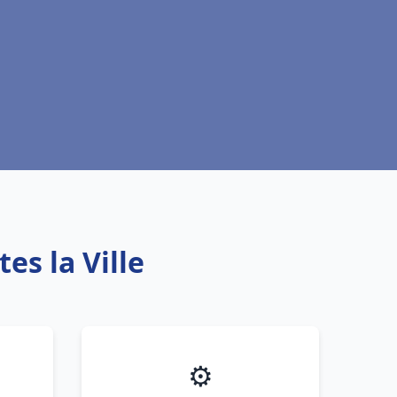
es la Ville
⚙️