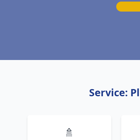
Service: P
🚿