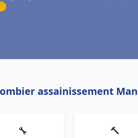
lombier assainissement Mant
🔧
🔨