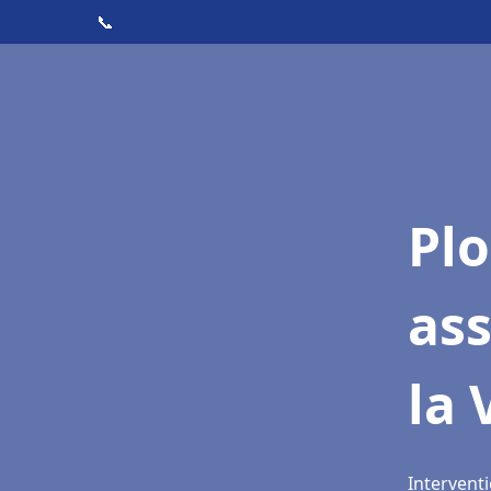
📞
Pl
as
la 
Interventi