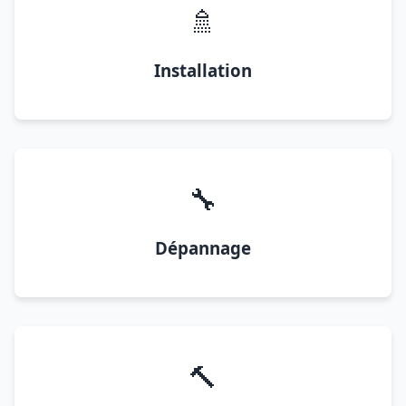
🚿
Installation
🔧
Dépannage
🔨