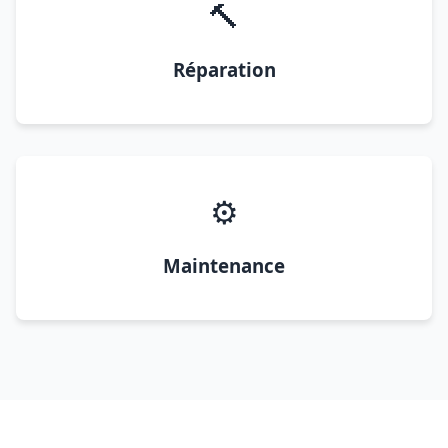
🔨
Réparation
⚙️
Maintenance