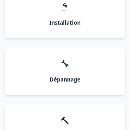
🚿
Installation
🔧
Dépannage
🔨