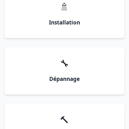
🚿
Installation
🔧
Dépannage
🔨