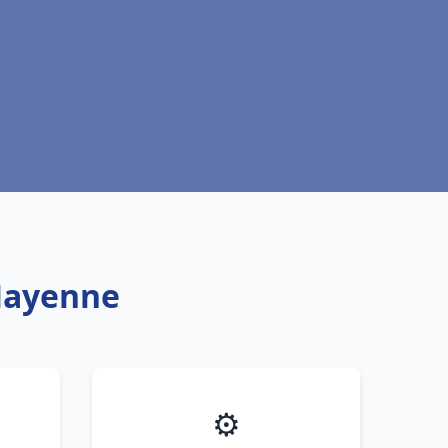
Mayenne
⚙️