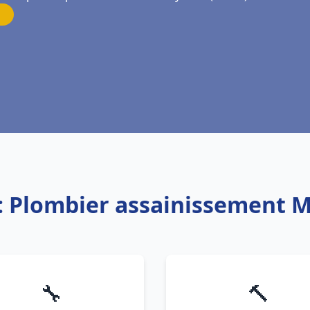
e: Plombier assainissement 
🔧
🔨