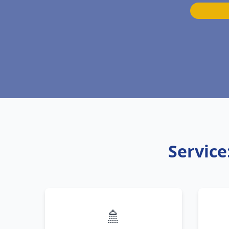
Servic
🚿