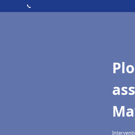
📞
Pl
as
Ma
Intervent