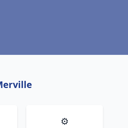
erville
⚙️