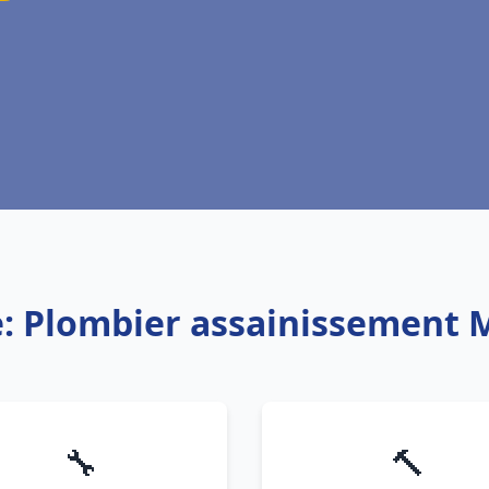
e: Plombier assainissement M
🔧
🔨