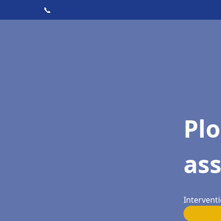
📞
Pl
ass
Interventi