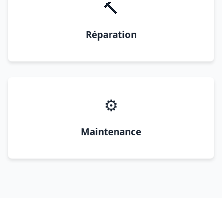
🔨
Réparation
⚙️
Maintenance