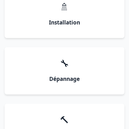
🚿
Installation
🔧
Dépannage
🔨