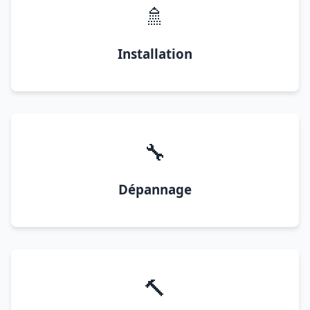
🚿
Installation
🔧
Dépannage
🔨