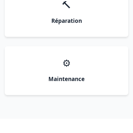
🔨
Réparation
⚙️
Maintenance