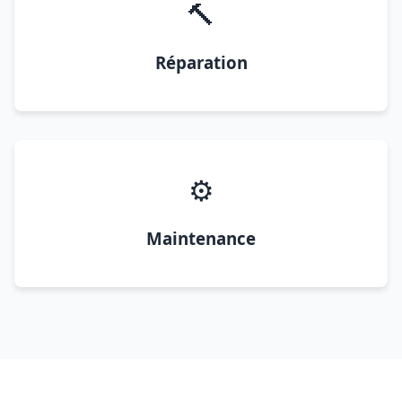
🔨
Réparation
⚙️
Maintenance