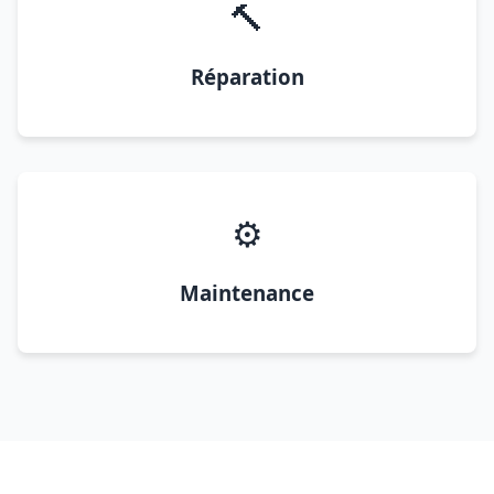
🔨
Réparation
⚙️
Maintenance