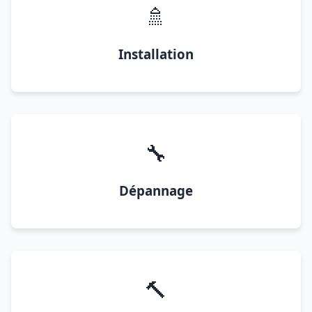
🚿
Installation
🔧
Dépannage
🔨