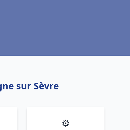
gne sur Sèvre
⚙️