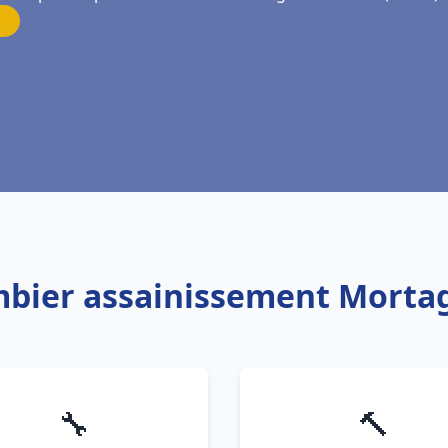
mbier assainissement Morta
🔧
🔨