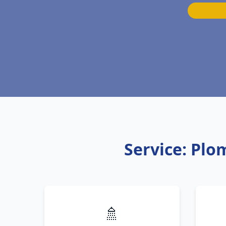
Service: Plo
🚿