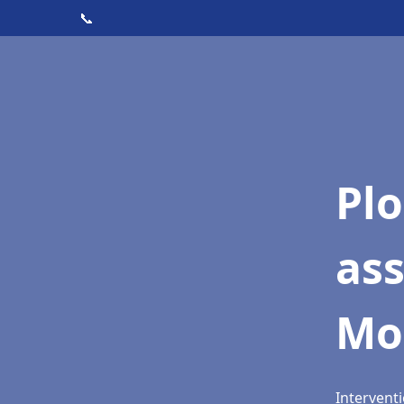
📞
Pl
as
Mo
Intervent