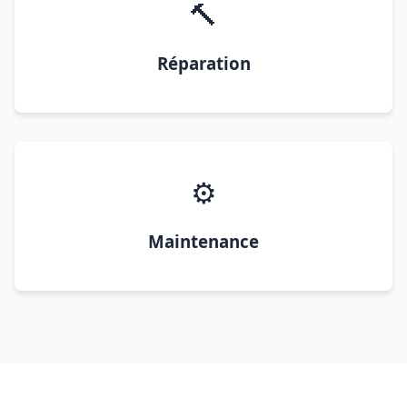
🔨
Réparation
⚙️
Maintenance