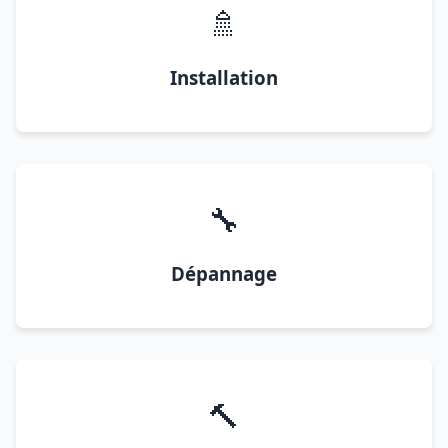
🚿
Installation
🔧
Dépannage
🔨