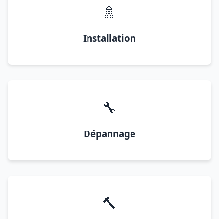
🚿
Installation
🔧
Dépannage
🔨