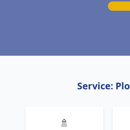
Service: Pl
🚿