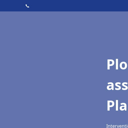
📞
Pl
ass
Pla
Interventi