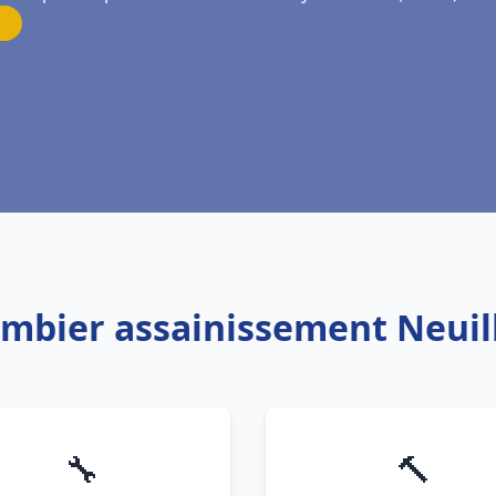
ombier assainissement Neuil
🔧
🔨