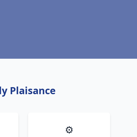
ly Plaisance
⚙️