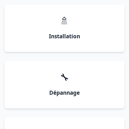
🚿
Installation
🔧
Dépannage