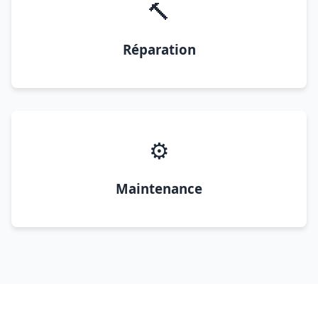
🔨
Réparation
⚙️
Maintenance