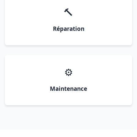
🔨
Réparation
⚙️
Maintenance