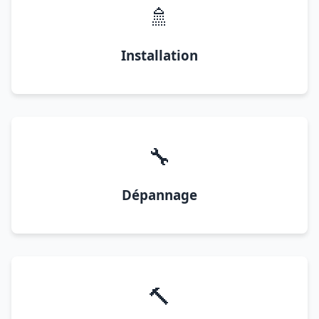
🚿
Installation
🔧
Dépannage
🔨