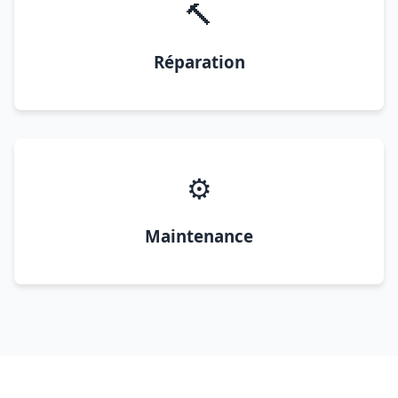
🔨
Réparation
⚙️
Maintenance