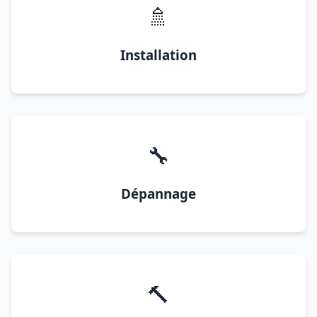
🚿
Installation
🔧
Dépannage
🔨