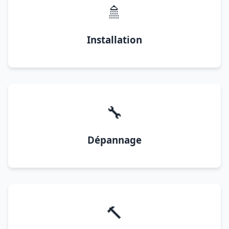
🚿
Installation
🔧
Dépannage
🔨