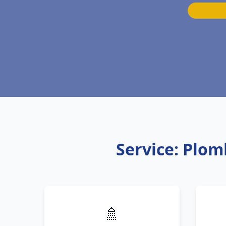
Service: Plom
🚿