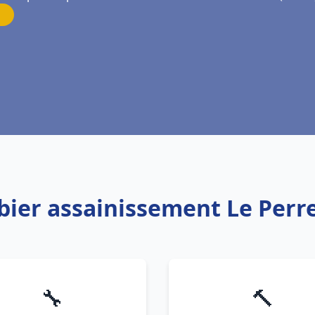
bier assainissement Le Per
🔧
🔨