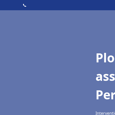
📞
Pl
as
Pe
Intervent