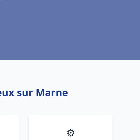
reux sur Marne
⚙️