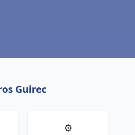
ros Guirec
⚙️