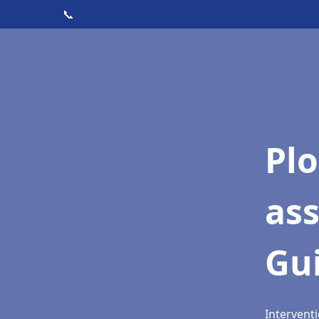
📞
Pl
as
Gu
Interventi