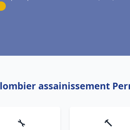
Plombier assainissement Per
🔧
🔨