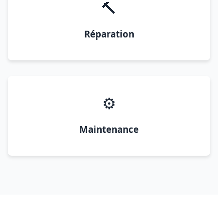
🔨
Réparation
⚙️
Maintenance