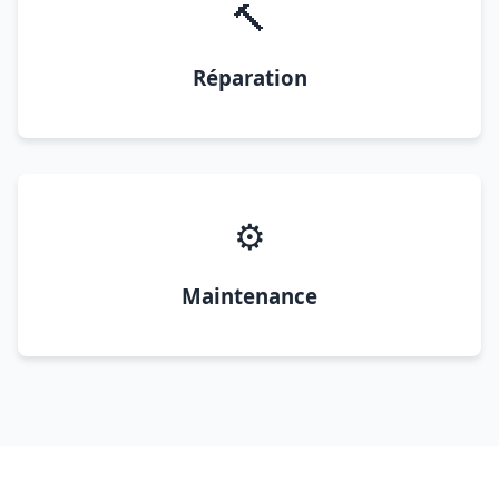
🔨
Réparation
⚙️
Maintenance