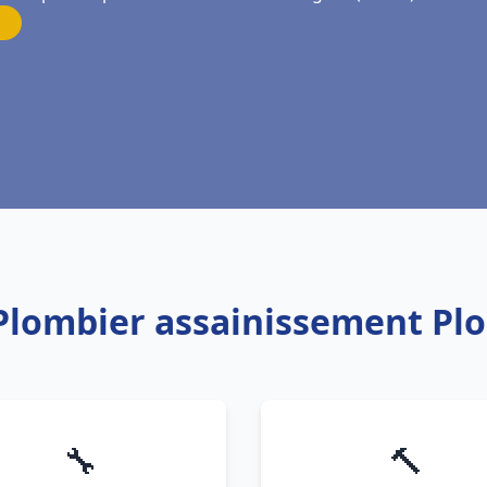
 Plombier assainissement P
🔧
🔨