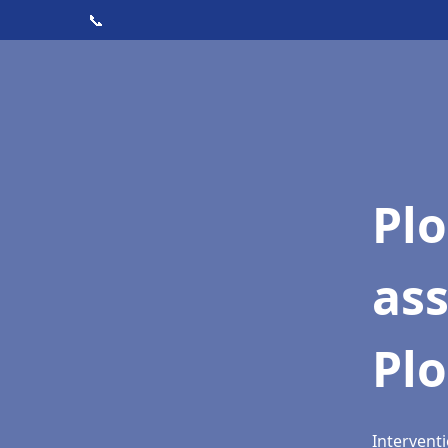
📞
Pl
as
Pl
Intervent