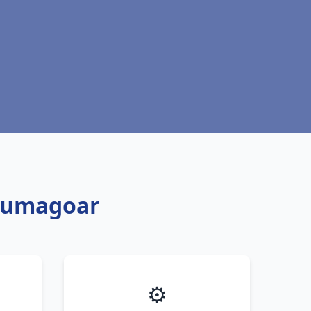
loumagoar
⚙️