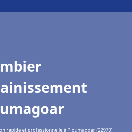
ombier
sainissement
oumagoar
ion rapide et professionnelle à Ploumagoar (22970)