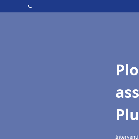
📞
Pl
as
Pl
Interventi