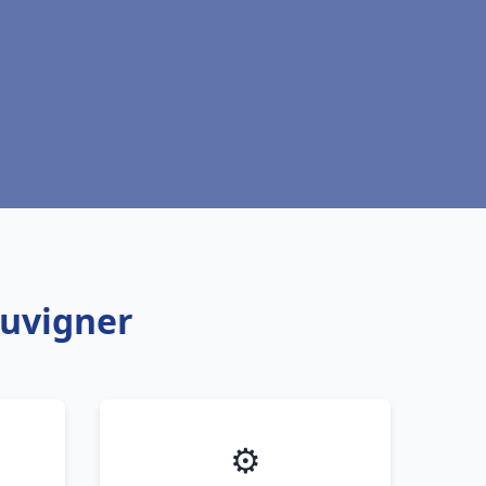
luvigner
⚙️