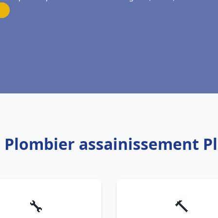
: Plombier assainissement P
🔧
🔨