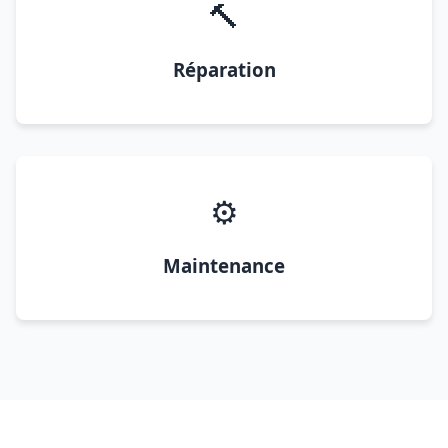
🔨
Réparation
⚙️
Maintenance